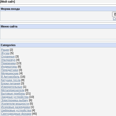
[
Мой сайт
]
Форма входа
В
Ст
Меню сайта
Categories
Рации
[2]
Жучки
[5]
Охранные
[3]
Ультразвук
[4]
Приемники
[13]
Индикаторы
[6]
Передатчики
[3]
Медицинские
[4]
В Автомобиль
[16]
Катушки тесла
[8]
Блоки питания
[3]
Измерительные
[1]
Металлоискатели
[0]
Бытовые приборы
[21]
Зардные устройства
[10]
Электроника рыбаку
[6]
Усилители мощности
[5]
Искровые разрядники
[1]
Цифровые устройства
[4]
Светодиодные фонари
[45]