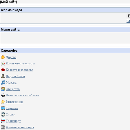
[
Мой сайт
]
Форма входа
В
Ст
Меню сайта
Categories
Другое
Компьютерные игры
Красота и здоровье
Люди и блоги
Музыка
Общество
Путешествия и события
Развлечения
Сериалы
Спорт
Транспорт
Фильмы и анимация