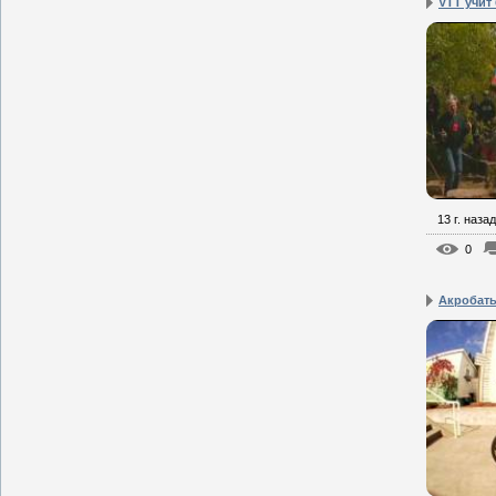
VTT учит
13 г. назад
0
Акробат