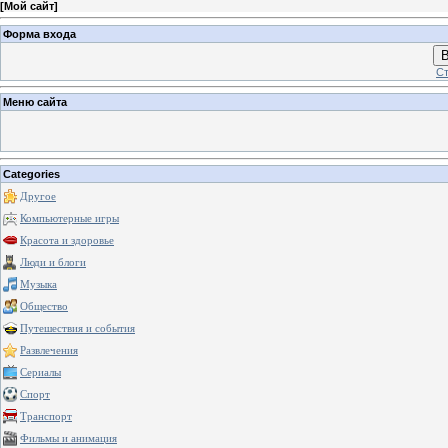
[
Мой сайт
]
Форма входа
В
Ст
Меню сайта
Categories
Другое
Компьютерные игры
Красота и здоровье
Люди и блоги
Музыка
Общество
Путешествия и события
Развлечения
Сериалы
Спорт
Транспорт
Фильмы и анимация