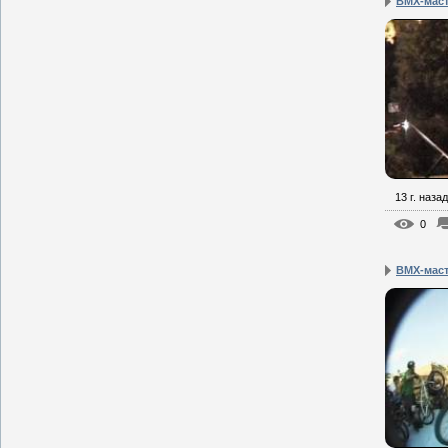
BMX-масте
13 г. назад
0
BMX-маст