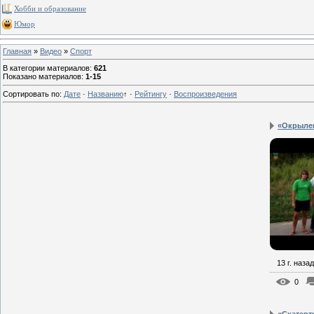
Хобби и образование
Юмор
Главная
»
Видео
»
Спорт
В категории материалов
:
621
Показано материалов
:
1-15
Сортировать по
:
Дате
·
Названию
↑
·
Рейтингу
·
Воспроизведения
«Окрылен
13 г. назад
0