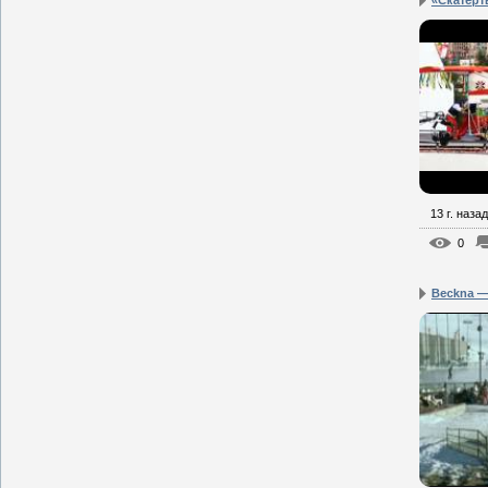
«Скатерт
13 г. назад
0
Beckna —