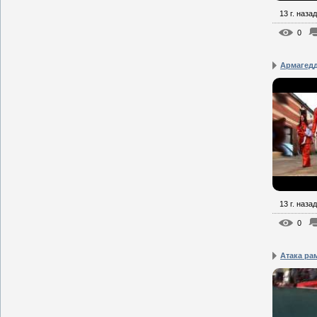
13 г. назад
0
Армагедд
13 г. назад
0
Атака ра