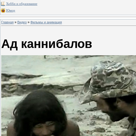
Хобби и образование
Юмор
Главная
»
Видео
»
Фильмы и анимация
Ад каннибалов