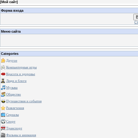
[
Мой сайт
]
Форма входа
В
Ст
Меню сайта
Categories
Другое
Компьютерные игры
Красота и здоровье
Люди и блоги
Музыка
Общество
Путешествия и события
Развлечения
Сериалы
Спорт
Транспорт
Фильмы и анимация