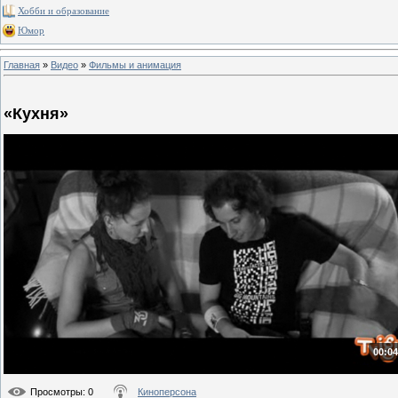
Хобби и образование
Юмор
Главная
»
Видео
»
Фильмы и анимация
«Кухня»
00:04
Просмотры
: 0
Киноперсона