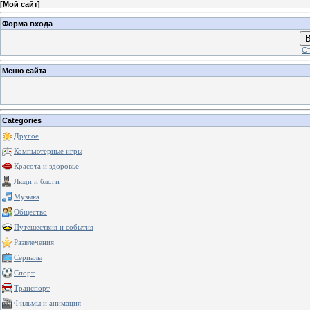
[
Мой сайт
]
Форма входа
В
Ст
Меню сайта
Categories
Другое
Компьютерные игры
Красота и здоровье
Люди и блоги
Музыка
Общество
Путешествия и события
Развлечения
Сериалы
Спорт
Транспорт
Фильмы и анимация