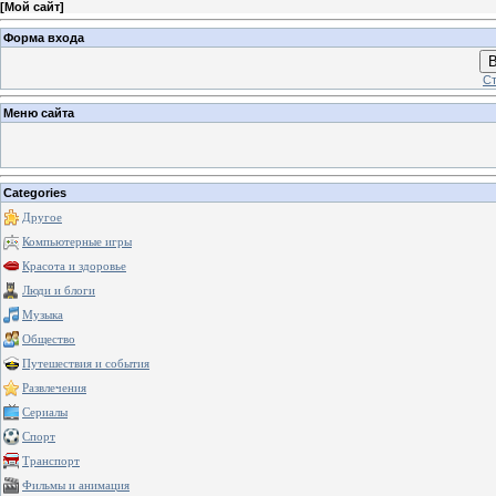
[
Мой сайт
]
Форма входа
В
Ст
Меню сайта
Categories
Другое
Компьютерные игры
Красота и здоровье
Люди и блоги
Музыка
Общество
Путешествия и события
Развлечения
Сериалы
Спорт
Транспорт
Фильмы и анимация