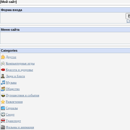
[
Мой сайт
]
Форма входа
В
Ст
Меню сайта
Categories
Другое
Компьютерные игры
Красота и здоровье
Люди и блоги
Музыка
Общество
Путешествия и события
Развлечения
Сериалы
Спорт
Транспорт
Фильмы и анимация