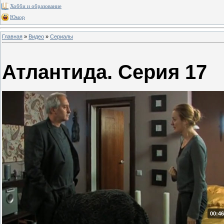
Хобби и образование
Юмор
Главная
»
Видео
»
Сериалы
Атлантида. Серия 17
00:46