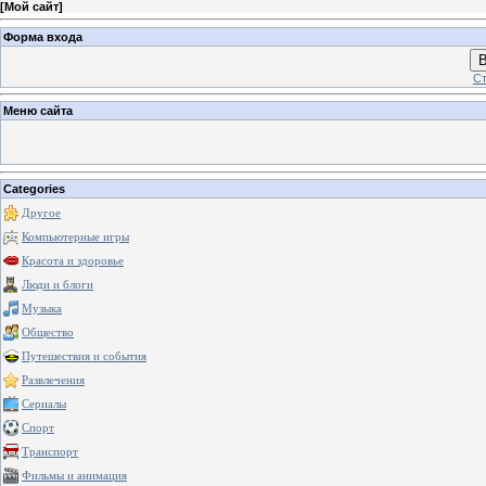
[
Мой сайт
]
Форма входа
В
Ст
Меню сайта
Categories
Другое
Компьютерные игры
Красота и здоровье
Люди и блоги
Музыка
Общество
Путешествия и события
Развлечения
Сериалы
Спорт
Транспорт
Фильмы и анимация