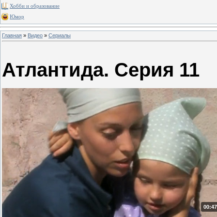
Хобби и образование
Юмор
Главная
»
Видео
»
Сериалы
Атлантида. Серия 11
00:47