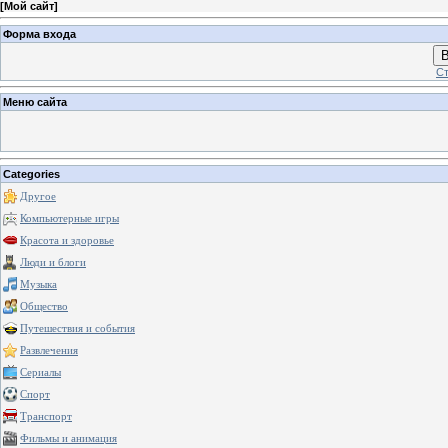
[
Мой сайт
]
Форма входа
В
Ст
Меню сайта
Categories
Другое
Компьютерные игры
Красота и здоровье
Люди и блоги
Музыка
Общество
Путешествия и события
Развлечения
Сериалы
Спорт
Транспорт
Фильмы и анимация