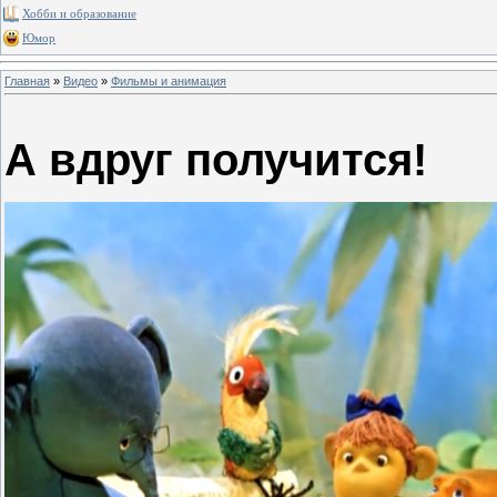
Хобби и образование
Юмор
Главная
»
Видео
»
Фильмы и анимация
А вдруг получится!