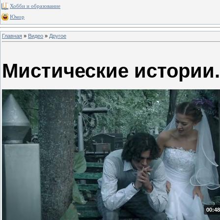
Хобби и образование
Юмор
Главная
»
Видео
»
Другое
Мистические истории.
00:48