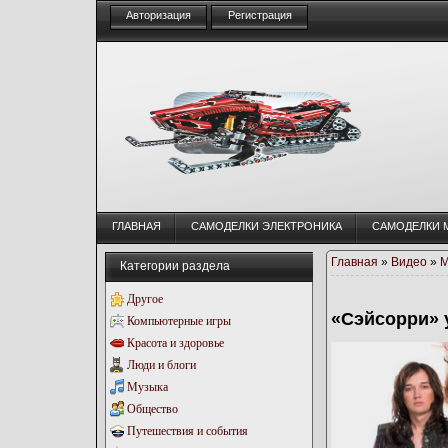
Авторизация
Регистрация
ГЛАВНАЯ
CАМОДЕЛКИ ЭЛЕКТРОНИКА
CАМОДЕЛКИ 
Главная
»
Видео
»
М
Категории раздела
Другое
«Сэйсорри» 
Компьютерные игры
Красота и здоровье
Люди и блоги
Музыка
Общество
Путешествия и события