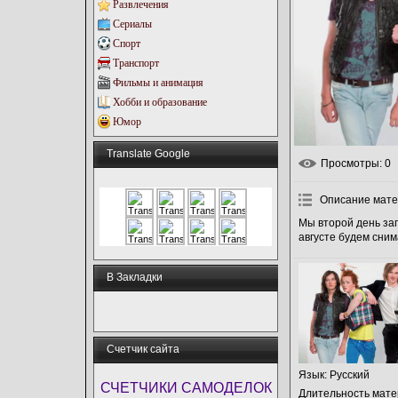
Развлечения
Сериалы
Спорт
Транспорт
Фильмы и анимация
Хобби и образование
Юмор
Translate Google
Просмотры
: 0
Описание мат
Мы второй день зап
августе будем сним
В Закладки
Счетчик сайта
Язык
: Русский
СЧЕТЧИКИ САМОДЕЛОК
Длительность мат