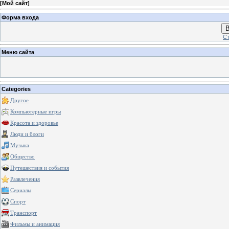
[
Мой сайт
]
Форма входа
В
Ст
Меню сайта
Categories
Другое
Компьютерные игры
Красота и здоровье
Люди и блоги
Музыка
Общество
Путешествия и события
Развлечения
Сериалы
Спорт
Транспорт
Фильмы и анимация