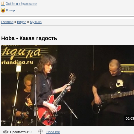
Хобби и образование
Юмор
Главная
»
Видео
»
Музыка
Hoba - Какая гадость
00:03
Просмотры
: 0
Hoba live