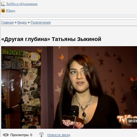
Хобби и образование
Юмор
Главная
»
Видео
»
Развлечения
«Другая глубина» Татьяны Зыкиной
00:03
Просмотры
: 0
Новости звезд