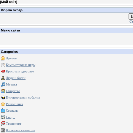
[
Мой сайт
]
Форма входа
В
Ст
Меню сайта
Categories
Другое
Компьютерные игры
Красота и здоровье
Люди и блоги
Музыка
Общество
Путешествия и события
Развлечения
Сериалы
Спорт
Транспорт
Фильмы и анимация