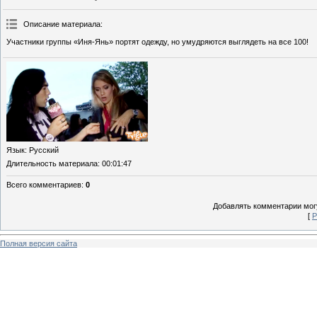
Описание материала
:
Участники группы «Иня-Янь» портят одежду, но умудряются выглядеть на все 100!
Язык
: Русский
Длительность материала
: 00:01:47
Всего комментариев
:
0
Добавлять комментарии могу
[
Р
Полная версия сайта