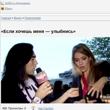
Хобби и образование
Юмор
Главная
»
Видео
»
Развлечения
«Если хочешь меня — улыбнись»
00:01
Просмотры
: 0
Star Fashion