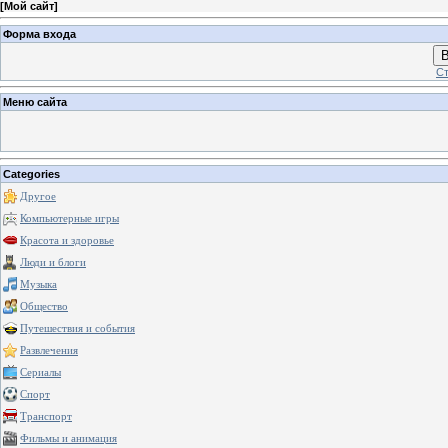
[
Мой сайт
]
Форма входа
В
Ст
Меню сайта
Categories
Другое
Компьютерные игры
Красота и здоровье
Люди и блоги
Музыка
Общество
Путешествия и события
Развлечения
Сериалы
Спорт
Транспорт
Фильмы и анимация