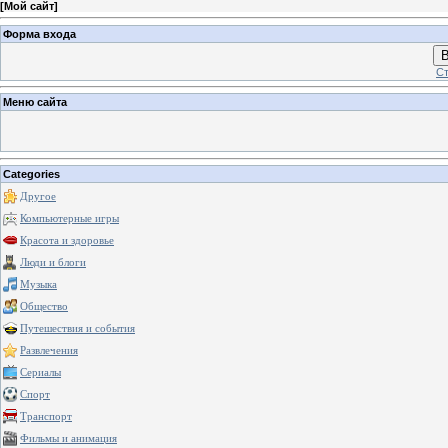
[
Мой сайт
]
Форма входа
В
Ст
Меню сайта
Categories
Другое
Компьютерные игры
Красота и здоровье
Люди и блоги
Музыка
Общество
Путешествия и события
Развлечения
Сериалы
Спорт
Транспорт
Фильмы и анимация