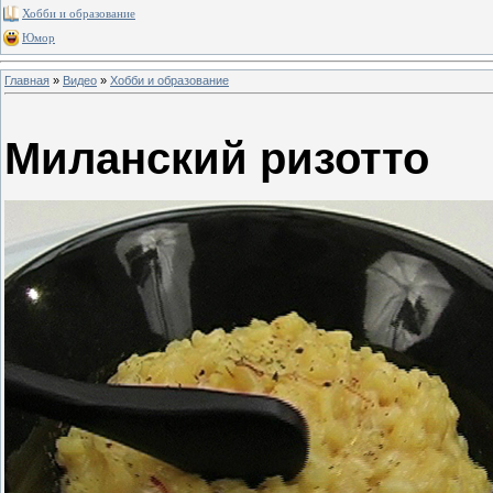
Хобби и образование
Юмор
Главная
»
Видео
»
Хобби и образование
Миланский ризотто