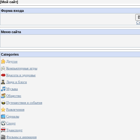
[
Мой сайт
]
Форма входа
В
Ст
Меню сайта
Categories
Другое
Компьютерные игры
Красота и здоровье
Люди и блоги
Музыка
Общество
Путешествия и события
Развлечения
Сериалы
Спорт
Транспорт
Фильмы и анимация