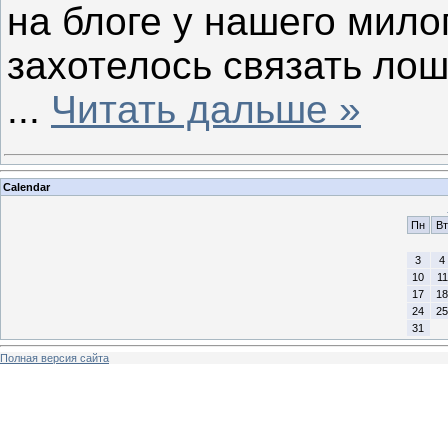
на блоге у нашего мило
захотелось связать лош
...
Читать дальше »
Calendar
Пн
Вт
3
4
10
11
17
18
24
25
31
Полная версия сайта