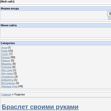
[
Мой сайт
]
Форма входа
В
Ст
Меню сайта
Categories
Луки
[7]
Ножи
[15]
Спорт
[7]
Разное
[89]
Ремонт
[5]
Машины
[6]
Поделки
[6]
Для сада
[1]
Для дома
[3]
Огнеметы
[3]
Арбалеты
[1]
Мотоциклы
[3]
Умелые руки
[49]
Главная
»
Поделки
Браслет своими руками