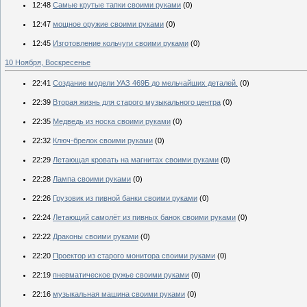
12:48
Самые крутые тапки своими руками
(0)
12:47
мощное оружие своими руками
(0)
12:45
Изготовление кольчуги своими руками
(0)
10 Ноября, Воскресенье
22:41
Создание модели УАЗ 469Б до мельчайших деталей.
(0)
22:39
Вторая жизнь для старого музыкального центра
(0)
22:35
Медведь из носка своими руками
(0)
22:32
Ключ-брелок своими руками
(0)
22:29
Летающая кровать на магнитах своими руками
(0)
22:28
Лампа своими руками
(0)
22:26
Грузовик из пивной банки своими руками
(0)
22:24
Летающий самолёт из пивных банок своими руками
(0)
22:22
Драконы своими руками
(0)
22:20
Проектор из старого монитора своими руками
(0)
22:19
пневматическое ружье своими руками
(0)
22:16
музыкальная машина своими руками
(0)