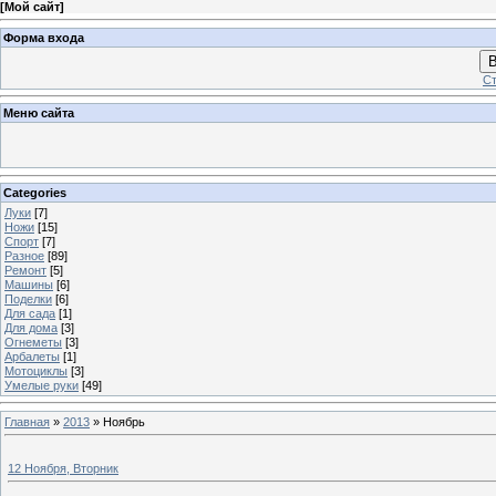
[
Мой сайт
]
Форма входа
В
Ст
Меню сайта
Categories
Луки
[7]
Ножи
[15]
Спорт
[7]
Разное
[89]
Ремонт
[5]
Машины
[6]
Поделки
[6]
Для сада
[1]
Для дома
[3]
Огнеметы
[3]
Арбалеты
[1]
Мотоциклы
[3]
Умелые руки
[49]
Главная
»
2013
»
Ноябрь
12 Ноября, Вторник