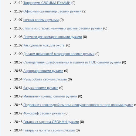
21:12
Террариум СВОИМИ РУКАМИ
(0)
21:09
Офисный органайзер своими руками
(2)
21:07
ночник своими руками
(0)
21:05
Лампа из старых ненужных дисков своими руками
(0)
21:03
Ловушки для комаров своими руками
(0)
21:02
Как сделать нож для охоты
(0)
21:00
Делаем шпионский микрофон своими руками
(0)
20:57
Самодельная шлифовальная машинка из HDD своими руками
(0)
20:56
Аэрограф своими руками
(0)
20:54
Рука робота своими руками
(0)
20:51
базука своими руками
(0)
20:49
Магнитный компас своими руками
(0)
20:48
Поделки из эпоксидной смолы и искусственного янтаря своими руами
(
20:47
Фонограф своими руками
(0)
20:46
Гитара из картона СВОИМИ руками
(0)
20:44
Гитара из лопаты своими руками
(0)