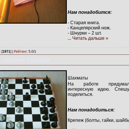
Нам понадобится:
- Старая книга.
- Канцелярский нож.
- Шнурки – 2 шт.
...
Читать дальше »
: [
1971
] |
Рейтинг
:
5.0
/
1
 своими руками
Шахматы
На работе придума
интересную идею. Спеш
поделиться.
Нам понадобиться:
Крепеж (болты, гайки, шайбы 