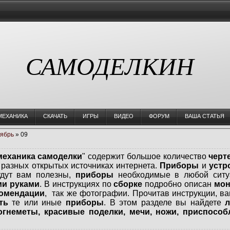
САМОДЕЛКИН
МЕХАНИКА
СКАЧАТЬ
ИГРЫ
ВИДЕО
ФОРУМ
ВАША СТАТЬЯ
ябрь
»
09
механика самоделки
" содержит большое количество
черт
разных открытых источниках интернета.
Приборы
и
устр
удут вам полезны,
приборы
необходимые в любой ситу
ми руками
. В инструкциях по
сборке
подробно описан
мон
комендации
, так же фотографии. Прочитав инструкции, ва
ть
те или иные
приборы
. В этом разделе вы найдете
л
огнеметы, красивые поделки, мечи, ножи, приспосо