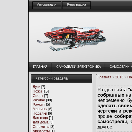
Авторизация
Регистрация
ГЛАВНАЯ
CАМОДЕЛКИ ЭЛЕКТРОНИКА
CАМОДЕЛКИ 
Главная
»
2013
»
Но
Категории раздела
Луки
[7]
Раздел сайта "
Ножи
[15]
собранных
на 
Спорт
[7]
непременно б
Разное
[89]
Ремонт
[5]
сделать свои
Машины
[6]
чертежи и ре
Поделки
[6]
проще
собира
Для сада
[1]
самострелы, 
Для дома
[3]
другое.
Огнеметы
[3]
Арбалеты
[1]