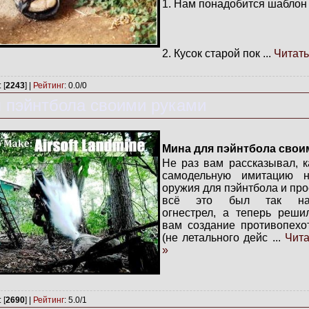
1. Нам понадобится шаблон 
2. Кусок старой пок
...
Читать
: [
2243
] |
Рейтинг
:
0.0
/
0
 пэйнтбола своими руками
Мина для пэйнтбола свои
Не раз вам рассказывал, к
самодельную имитацию н
оружия для пэйнтбола и про
всё это был так на
огнестрел, а теперь реши
вам создание противопехо
(не летального дейс
...
Чит
»
: [
2690
] |
Рейтинг
:
5.0
/
1