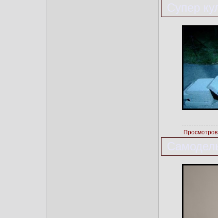
Супер ку
Просмотров
Самодель