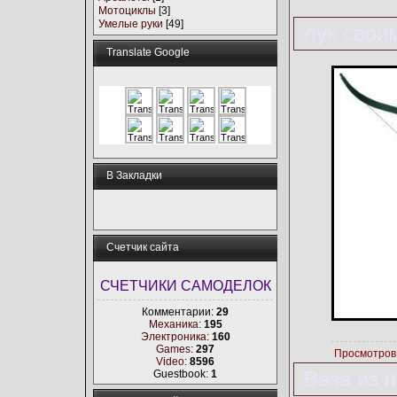
Мотоциклы
[3]
Умелые руки
[49]
лук свои
Translate Google
В Закладки
Счетчик сайта
СЧЕТЧИКИ САМОДЕЛОК
Комментарии:
29
Механика
:
195
Электроника
:
160
Games
:
297
Просмотров
Video
:
8596
Ваза из 
Guestbook:
1