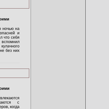
воими
о ночью на
опасней и
л что себя
т вспомнил
 кулачного
мне без них
оими
лекаются
ваются с
ров, когда