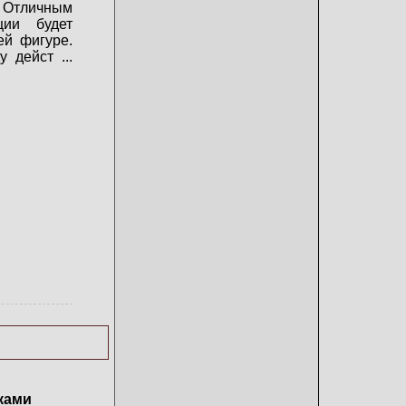
 Отличным
ции будет
ей фигуре.
ду дейст
...
ками