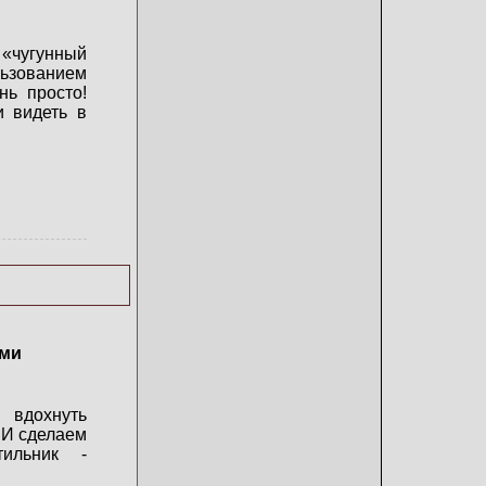
 «чугунный
зованием
нь просто!
 видеть в
ими
вдохнуть
. И сделаем
ильник -