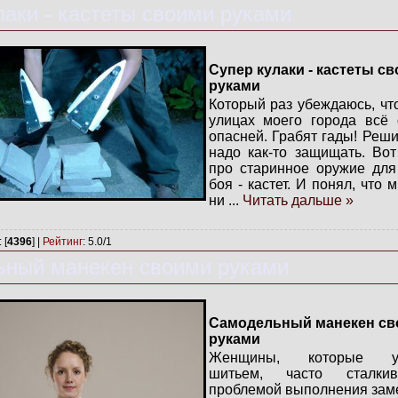
лаки - кастеты своими руками
Супер кулаки - кастеты с
руками
Который раз убеждаюсь, чт
улицах моего города всё 
опасней. Грабят гады! Реши
надо как-то защищать. Во
про старинное оружие для
боя - кастет. И понял, что 
ни
...
Читать дальше »
: [
4396
] |
Рейтинг
:
5.0
/
1
ный манекен своими руками
Самодельный манекен св
руками
Женщины, которые ув
шитьем, часто сталки
проблемой выполнения заме