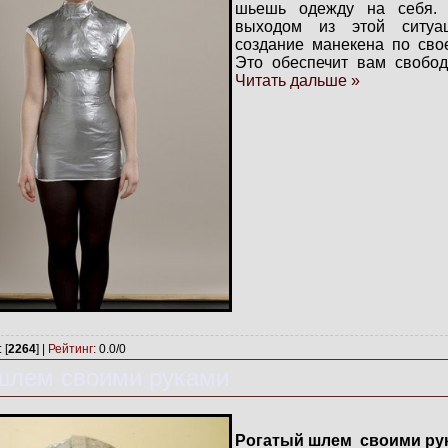
шьешь одежду на себя.
выходом из этой ситуа
создание манекена по сво
Это обеспечит вам свобо
Читать дальше »
: [
2264
] |
Рейтинг
:
0.0
/
0
шлем своими руками
Рогатый шлем своими ру