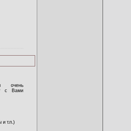
л очень
у с Вами
и т.п.)