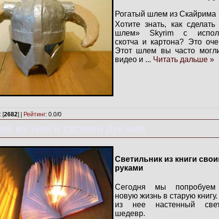
Рогатый шлем из Скайрима
Хотите знать, как сделать
шлем» Skyrim с исполь
скотча и картона? Это оче
Этот шлем вы часто могли
видео и
...
Читать дальше »
: [
2682
] |
Рейтинг
:
0.0
/
0
ик из книги своими руками
Светильник из книги сво
руками
Сегодня мы попробуем 
новую жизнь в старую книгу
из нее настенный свет
шедевр.