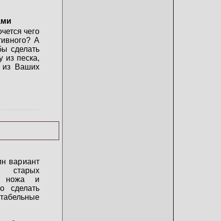
ами
очется чего
тивного? А
бы сделать
 из песка,
о из Ваших
ин вариант
я старых
ю ножа и
о сделать
табельные