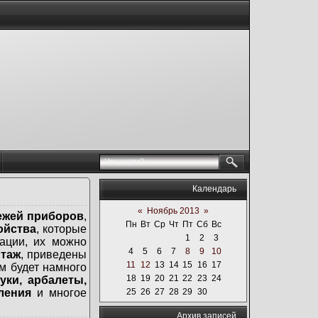
Календарь
«
Ноябрь 2013
»
ежей приборов
,
Пн
Вт
Ср
Чт
Пт
Сб
Вс
ойства
, которые
1
2
3
ации, их можно
4
5
6
7
8
9
10
таж
, приведены
11
12
13
14
15
16
17
м будет намного
18
19
20
21
22
23
24
уки, арбалеты,
бления
и многое
25
26
27
28
29
30
Архив записей