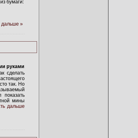
из бумаги:
 дальше »
ми руками
ак сделать
астоящего
сто так. Но
зываемый
л показать
тной мины
ать дальше