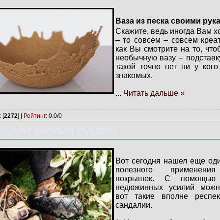
Ваза из песка своими рук
Скажите, ведь иногда Вам х
– то совсем – совсем креа
как Вы смотрите на то, что
необычную вазу – подставку
такой точно нет ни у ког
знакомых.
...
Читать дальше »
: [
2272
] |
Рейтинг
:
0.0
/
0
ндали своими руками
Вот сегодня нашел еще од
полезного применени
покрышек. С помощь
недюжинных усилий можн
вот такие вполне респек
сандалии.