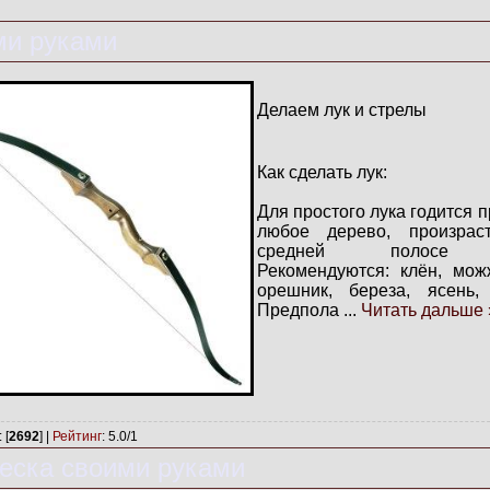
ми руками
Делаем лук и стрелы
Как сделать лук:
Для простого лука годится 
любое дерево, произра
средней полосе Р
Рекомендуются: клён, мож
орешник, береза, ясень, 
Предпола
...
Читать дальше 
: [
2692
] |
Рейтинг
:
5.0
/
1
песка своими руками