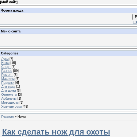
[
Мой сайт
]
Форма входа
В
Ст
Меню сайта
Categories
Луки
[7]
Ножи
[15]
Спорт
[7]
Разное
[89]
Ремонт
[5]
Машины
[6]
Поделки
[6]
Для сада
[1]
Для дома
[3]
Огнеметы
[3]
Арбалеты
[1]
Мотоциклы
[3]
Умелые руки
[49]
Главная
»
Ножи
Как сделать нож для охоты