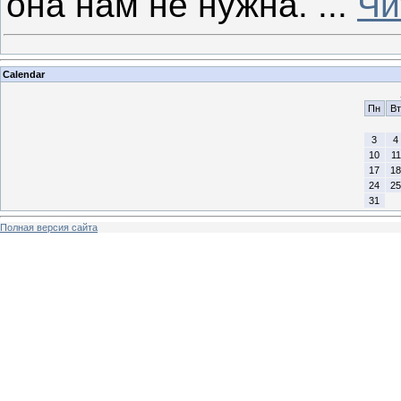
она нам не нужна.
...
Чи
Calendar
Пн
Вт
3
4
10
11
17
18
24
25
31
Полная версия сайта