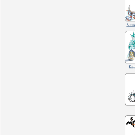
Весел
Каф