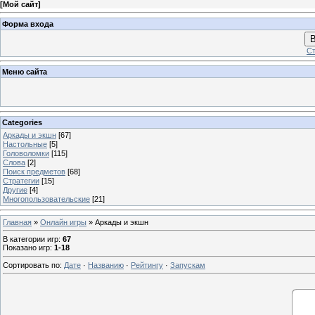
[
Мой сайт
]
Форма входа
В
Ст
Меню сайта
Categories
Аркады и экшн
[67]
Настольные
[5]
Головоломки
[115]
Слова
[2]
Поиск предметов
[68]
Стратегии
[15]
Другие
[4]
Многопользовательские
[21]
Главная
»
Онлайн игры
» Аркады и экшн
В категории игр
:
67
Показано игр
:
1-18
Сортировать по
:
Дате
·
Названию
·
Рейтингу
·
Запускам