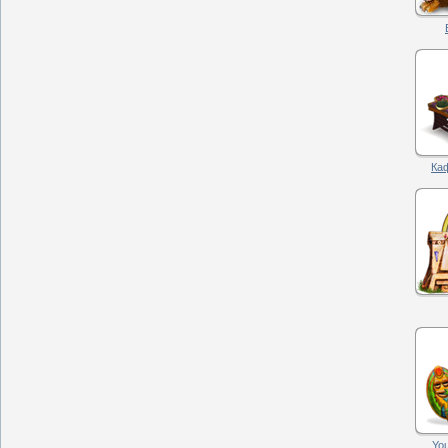
Ка
Yo