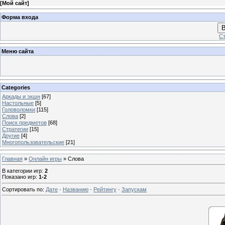
[
Мой сайт
]
Форма входа
В
Ст
Меню сайта
Categories
Аркады и экшн
[67]
Настольные
[5]
Головоломки
[115]
Слова
[2]
Поиск предметов
[68]
Стратегии
[15]
Другие
[4]
Многопользовательские
[21]
Главная
»
Онлайн игры
» Слова
В категории игр
:
2
Показано игр
:
1-2
Сортировать по
:
Дате
·
Названию
·
Рейтингу
·
Запускам