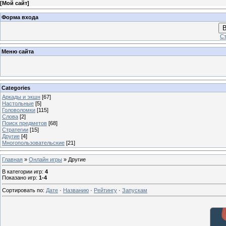
[
Мой сайт
]
Форма входа
В
Ст
Меню сайта
Categories
Аркады и экшн
[67]
Настольные
[5]
Головоломки
[115]
Слова
[2]
Поиск предметов
[68]
Стратегии
[15]
Другие
[4]
Многопользовательские
[21]
Главная
»
Онлайн игры
» Другие
В категории игр
:
4
Показано игр
:
1-4
Сортировать по
:
Дате
·
Названию
·
Рейтингу
·
Запускам