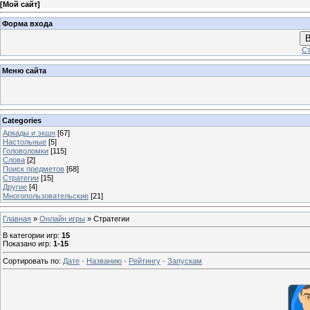
[
Мой сайт
]
Форма входа
В
Ст
Меню сайта
Categories
Аркады и экшн
[67]
Настольные
[5]
Головоломки
[115]
Слова
[2]
Поиск предметов
[68]
Стратегии
[15]
Другие
[4]
Многопользовательские
[21]
Главная
»
Онлайн игры
» Стратегии
В категории игр
:
15
Показано игр
:
1-15
Сортировать по
:
Дате
·
Названию
·
Рейтингу
·
Запускам