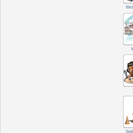
Магн
М
Youd