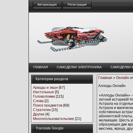
Авторизация
Регистрация
ГЛАВНАЯ
CАМОДЕЛКИ ЭЛЕКТРОНИКА
CАМОДЕЛКИ 
Главная
»
Онлайн и
Категории раздела
Аллоды Онлайн
Аркады и экшн
[67]
Настольные
[5]
«Аллоды Онлайн» —
Головоломки
[115]
летней историей! Н
Слова
[2]
Астрала на отдель
Поиск предметов
[68]
Астрала и магическ
Стратегии
[15]
собственных астрал
Другие
[4]
абонентской платы,
Многопользовательские
[21]
желающие. Шесть ун
образующих две вра
Translate Google
мистика, жреца, др