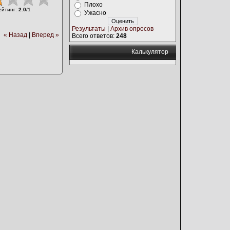
Плохо
ейтинг
:
2.0
/
1
Ужасно
Результаты
|
Архив опросов
« Назад
|
Вперед »
Всего ответов:
248
Калькулятор