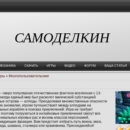
САМОДЕЛКИН
МЕХАНИКА
СКАЧАТЬ
ИГРЫ
ВИДЕО
ФОРУМ
ВАША СТАТЬЯ
гры
»
Многопользовательские
 сверх популярная отечественная фэнтези-вселенная с 13-
екогда единый мир был расколот магической субстанцией
ные острова — аллоды. Преодолевая множественные опасности
ие аномалии, игроки путешествуют между аллодами на
ьных кораблях в поисках приключений. Игра не требует
 поэтому погрузиться в онлайновые приключения смогут все
икальных игровых рас и восемь классов персонажей,
ждующие фракции. Вам предстоит избрать путь воина, мага,
уида, шамана, сталкера или храмовника. Присоединяйся!