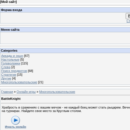
[
Мой сайт
]
Форма входа
В
Ст
Меню сайта
Categories
Аркады и экшн
[67]
Настольные
[5]
Головоломки
[115]
Слова
[2]
Поиск предметов
[68]
Стратегии
[15]
Другие
[4]
Многопользовательские
[21]
Главная
»
Онлайн игры
»
Многопользовательские
BattleKnight
Храбрость в сражениях с вашим мечом - не каждый боец может стать рыцарем. Вечная
на турнирах. Найдите свое место за Круглым столом.
Играть онлайн