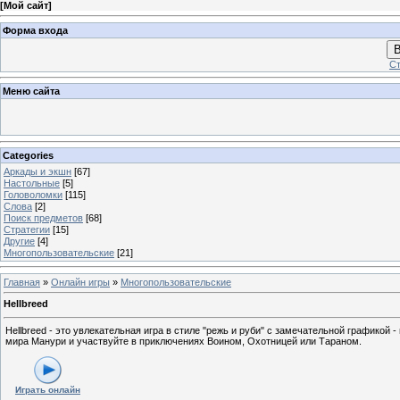
[
Мой сайт
]
Форма входа
В
Ст
Меню сайта
Categories
Аркады и экшн
[67]
Настольные
[5]
Головоломки
[115]
Слова
[2]
Поиск предметов
[68]
Стратегии
[15]
Другие
[4]
Многопользовательские
[21]
Главная
»
Онлайн игры
»
Многопользовательские
Hellbreed
Hellbreed - это увлекательная игра в стиле "режь и руби" с замечательной графикой 
мира Манури и участвуйте в приключениях Воином, Охотницей или Тараном.
Играть онлайн