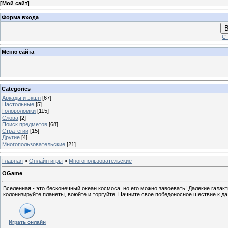
[
Мой сайт
]
Форма входа
В
Ст
Меню сайта
Categories
Аркады и экшн
[67]
Настольные
[5]
Головоломки
[115]
Слова
[2]
Поиск предметов
[68]
Стратегии
[15]
Другие
[4]
Многопользовательские
[21]
Главная
»
Онлайн игры
»
Многопользовательские
OGame
Вселенная - это бесконечный океан космоса, но его можно завоевать! Далекие галак
колонизируйте планеты, воюйте и торгуйте. Начните свое победоносное шествие к д
Играть онлайн