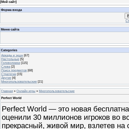
[
Мой сайт
]
Форма входа
В
Ст
Меню сайта
Categories
Аркады и экшн
[67]
Настольные
[5]
Головоломки
[115]
Слова
[2]
Поиск предметов
[68]
Стратегии
[15]
Другие
[4]
Многопользовательские
[21]
Главная
»
Онлайн игры
»
Многопользовательские
Perfect World
Perfect World — это новая бесплатна
оценили 30 миллионов игроков во в
прекрасный, живой мир, взлетев на