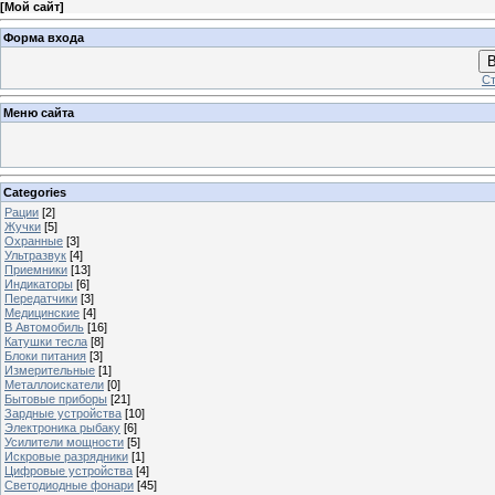
[
Мой сайт
]
Форма входа
В
Ст
Меню сайта
Categories
Рации
[2]
Жучки
[5]
Охранные
[3]
Ультразвук
[4]
Приемники
[13]
Индикаторы
[6]
Передатчики
[3]
Медицинские
[4]
В Автомобиль
[16]
Катушки тесла
[8]
Блоки питания
[3]
Измерительные
[1]
Металлоискатели
[0]
Бытовые приборы
[21]
Зардные устройства
[10]
Электроника рыбаку
[6]
Усилители мощности
[5]
Искровые разрядники
[1]
Цифровые устройства
[4]
Светодиодные фонари
[45]