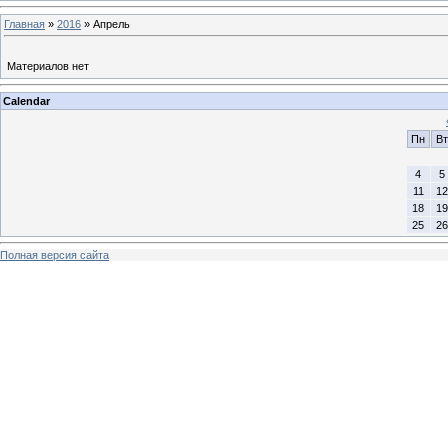
Главная
»
2016
»
Апрель
Материалов нет
Calendar
Пн
Вт
4
5
11
12
18
19
25
26
Полная версия сайта