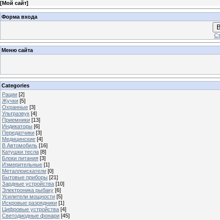
[
Мой сайт
]
Форма входа
В
Ст
Меню сайта
Categories
Рации
[2]
Жучки
[5]
Охранные
[3]
Ультразвук
[4]
Приемники
[13]
Индикаторы
[6]
Передатчики
[3]
Медицинские
[4]
В Автомобиль
[16]
Катушки тесла
[8]
Блоки питания
[3]
Измерительные
[1]
Металлоискатели
[0]
Бытовые приборы
[21]
Зардные устройства
[10]
Электроника рыбаку
[6]
Усилители мощности
[5]
Искровые разрядники
[1]
Цифровые устройства
[4]
Светодиодные фонари
[45]