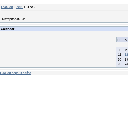
Главная
»
2016
»
Июль
Материалов нет
Calendar
Пн
Вт
4
5
11
12
18
19
25
26
Полная версия сайта