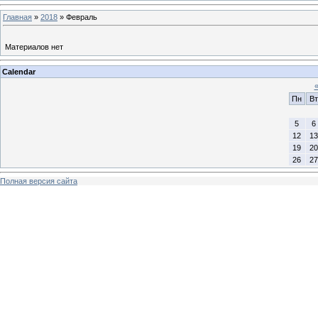
Главная
»
2018
»
Февраль
Материалов нет
Calendar
Пн
Вт
5
6
12
13
19
20
26
27
Полная версия сайта