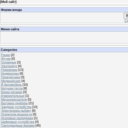
[
Мой сайт
]
Форма входа
В
Ст
Меню сайта
Categories
Рации
[2]
Жучки
[5]
Охранные
[3]
Ультразвук
[4]
Приемники
[13]
Индикаторы
[6]
Передатчики
[3]
Медицинские
[4]
В Автомобиль
[16]
Катушки тесла
[8]
Блоки питания
[3]
Измерительные
[1]
Металлоискатели
[0]
Бытовые приборы
[21]
Зардные устройства
[10]
Электроника рыбаку
[6]
Усилители мощности
[5]
Искровые разрядники
[1]
Цифровые устройства
[4]
Светодиодные фонари
[45]