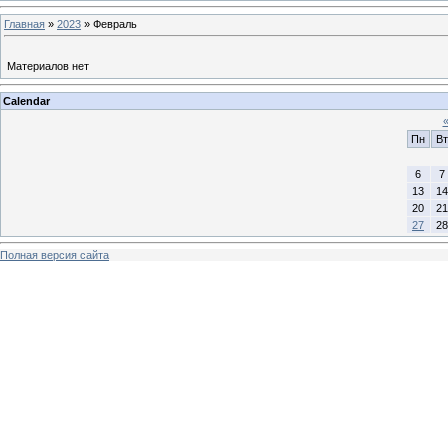
Главная
»
2023
»
Февраль
Материалов нет
Calendar
Пн
Вт
6
7
13
14
20
21
27
28
Полная версия сайта