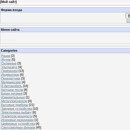
[
Мой сайт
]
Форма входа
В
Ст
Меню сайта
Categories
Рации
[2]
Жучки
[5]
Охранные
[3]
Ультразвук
[4]
Приемники
[13]
Индикаторы
[6]
Передатчики
[3]
Медицинские
[4]
В Автомобиль
[16]
Катушки тесла
[8]
Блоки питания
[3]
Измерительные
[1]
Металлоискатели
[0]
Бытовые приборы
[21]
Зардные устройства
[10]
Электроника рыбаку
[6]
Усилители мощности
[5]
Искровые разрядники
[1]
Цифровые устройства
[4]
Светодиодные фонари
[45]