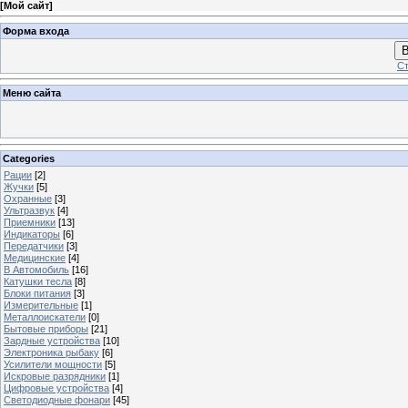
[
Мой сайт
]
Форма входа
В
Ст
Меню сайта
Categories
Рации
[2]
Жучки
[5]
Охранные
[3]
Ультразвук
[4]
Приемники
[13]
Индикаторы
[6]
Передатчики
[3]
Медицинские
[4]
В Автомобиль
[16]
Катушки тесла
[8]
Блоки питания
[3]
Измерительные
[1]
Металлоискатели
[0]
Бытовые приборы
[21]
Зардные устройства
[10]
Электроника рыбаку
[6]
Усилители мощности
[5]
Искровые разрядники
[1]
Цифровые устройства
[4]
Светодиодные фонари
[45]