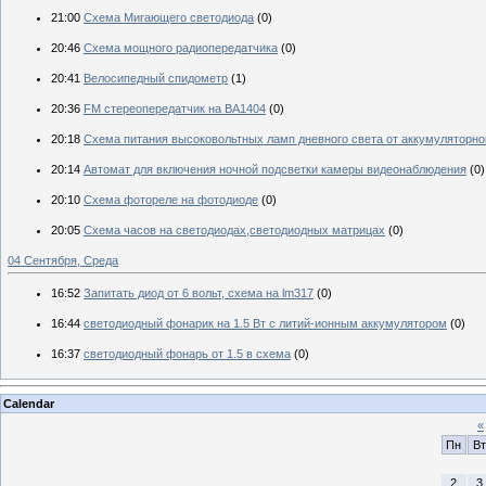
21:00
Схема Мигающего светодиода
(0)
20:46
Схема мощного радиопередатчика
(0)
20:41
Велосипедный спидометр
(1)
20:36
FM cтереопередатчик на BA1404
(0)
20:18
Схема питания высоковольтных ламп дневного света от аккумуляторно
20:14
Автомат для включения ночной подсветки камеры видеонаблюдения
(0)
20:10
Схема фотореле на фотодиоде
(0)
20:05
Схема часов на светодиодах,светодиодных матрицах
(0)
04 Сентября, Среда
16:52
Запитать диод от 6 вольт, схема на lm317
(0)
16:44
светодиодный фонарик на 1.5 Вт с литий-ионным аккумулятором
(0)
16:37
светодиодный фонарь от 1.5 в схема
(0)
Calendar
«
Пн
Вт
2
3