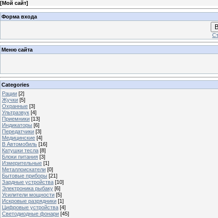
[
Мой сайт
]
Форма входа
В
Ст
Меню сайта
Categories
Рации
[2]
Жучки
[5]
Охранные
[3]
Ультразвук
[4]
Приемники
[13]
Индикаторы
[6]
Передатчики
[3]
Медицинские
[4]
В Автомобиль
[16]
Катушки тесла
[8]
Блоки питания
[3]
Измерительные
[1]
Металлоискатели
[0]
Бытовые приборы
[21]
Зардные устройства
[10]
Электроника рыбаку
[6]
Усилители мощности
[5]
Искровые разрядники
[1]
Цифровые устройства
[4]
Светодиодные фонари
[45]