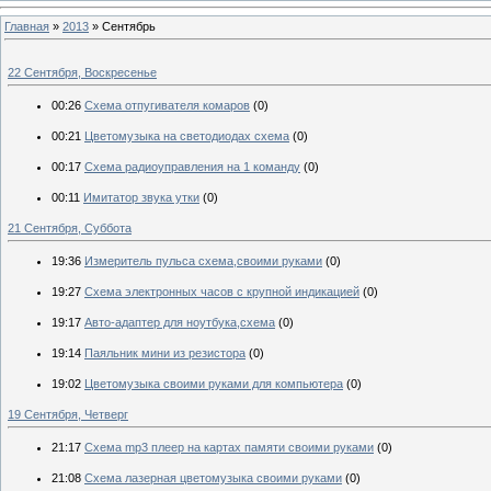
Главная
»
2013
»
Сентябрь
22 Сентября, Воскресенье
00:26
Схема отпугивателя комаров
(0)
00:21
Цветомузыка на светодиодах схема
(0)
00:17
Схема радиоуправления на 1 команду
(0)
00:11
Имитатор звука утки
(0)
21 Сентября, Суббота
19:36
Измеритель пульса схема,своими руками
(0)
19:27
Схема электронных часов с крупной индикацией
(0)
19:17
Авто-адаптер для ноутбука,схема
(0)
19:14
Паяльник мини из резистора
(0)
19:02
Цветомузыка своими руками для компьютера
(0)
19 Сентября, Четверг
21:17
Схема mp3 плеер на картах памяти своими руками
(0)
21:08
Схема лазерная цветомузыка своими руками
(0)