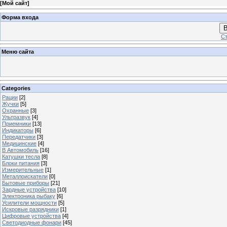
[
Мой сайт
]
Форма входа
В
Ст
Меню сайта
Categories
Рации
[2]
Жучки
[5]
Охранные
[3]
Ультразвук
[4]
Приемники
[13]
Индикаторы
[6]
Передатчики
[3]
Медицинские
[4]
В Автомобиль
[16]
Катушки тесла
[8]
Блоки питания
[3]
Измерительные
[1]
Металлоискатели
[0]
Бытовые приборы
[21]
Зардные устройства
[10]
Электроника рыбаку
[6]
Усилители мощности
[5]
Искровые разрядники
[1]
Цифровые устройства
[4]
Светодиодные фонари
[45]