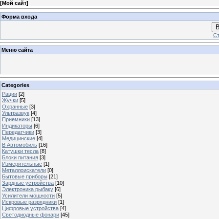
[
Мой сайт
]
Светодиодный
Светодиодный
подводный
подводный
Форма входа
фонарь
фонарь
В
своими
своими
Ст
руками.
руками.
Хороший
Хороший
Меню сайта
подводный
подводный
фонарь
фонарь
–
–
достаточно
достаточно
дорогое
дорогое
устройство,
устройство,
Categories
эксплуатация
эксплуатация
Рации
[2]
которого
которого
Жучки
[5]
также
также
Охранные
[3]
дорога
дорога
из-
Ультразвук
[4]
из-
за
за
Приемники
[13]
высокого
высокого
Индикаторы
[6]
энергопотребления
энергопотребления
Передатчики
[3]
и
и
Медицинские
[4]
высокой
высокой
В Автомобиль
[16]
стоимостью
стоимостью
Катушки тесла
[8]
ремонта.
ремонта.
Блоки питания
[3]
Кроме
Кроме
Измерительные
[1]
того,
того,
Металлоискатели
[0]
далеко
далеко
Бытовые приборы
[21]
не
не
Зардные устройства
[10]
всегда
всегда
такой
Электроника рыбаку
[6]
такой
фонарь
фонарь
Усилители мощности
[5]
обеспечит
обеспечит
Искровые разрядники
[1]
качественный
качественный
Цифровые устройства
[4]
уровень
уровень
Светодиодные фонари
[45]
светового
светового