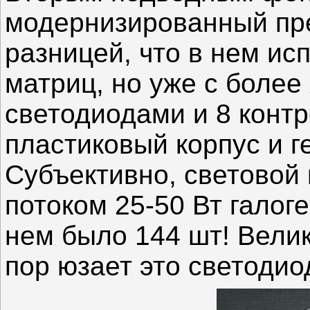
модернизированный пре
разницей, что в нем ис
матриц, но уже с более
светодиодами и 8 конт
пластиковый корпус и 
Субъективно, световой 
Светодиоды
Светодиоды
были
были
потоком 25-50 Вт галог
включены
включены
группами
группами
по
по
10
10
нем было 144 шт! Велик
штук
штук
последовательно,
последовательно,
всего
всего
25
25
пор юзает это светодио
таких
таких
групп.
групп.
После
После
установки
установки
всех
всех
светодиодов
светодиодов