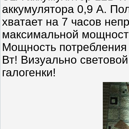
аккумулятора 0,9 А. По
Источник:
Источник:
http://www.lights-
http://www.lights-
market.ru/articles_71-
market.ru/articles_71-
хватает на 7 часов неп
svetodiodnyj_fonar_svoimi_rukami.html
svetodiodnyj_fonar_svoimi_rukami.html
максимальной мощности
Мощность потребления 
Вт! Визуально световой
галогенки!