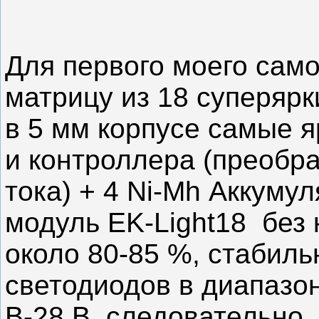
пластину,
пластину,
из
из
которой
которой
будет
будет
изготавливаться
изготавливаться
держатель.
держатель.
Для первого моего сам
Просверлите
Просверлите
отверстия
отверстия
в
в
намеченных
намеченных
матрицу из 18 суперярк
местах.
местах.
Нам
Нам
необходима
необходима
матрица
матрица
в 5 мм корпусе самые я
на
на
250
250
сверхярких
сверхярких
и контроллера (преобр
светодиодов.
светодиодов.
тока) + 4 Ni-Mh Аккуму
модуль EK-Light18 без 
около 80-85 %, стабиль
светодиодов в диапазо
В-28 В, следовательно,