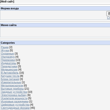
[
Мой сайт
]
Форма входа
В
Ст
Меню сайта
Categories
Рации
[2]
Жучки
[5]
Охранные
[3]
Ультразвук
[4]
Приемники
[13]
Индикаторы
[6]
Передатчики
[3]
Медицинские
[4]
В Автомобиль
[16]
Катушки тесла
[8]
Блоки питания
[3]
Измерительные
[1]
Металлоискатели
[0]
Бытовые приборы
[21]
Зардные устройства
[10]
Электроника рыбаку
[6]
Усилители мощности
[5]
Искровые разрядники
[1]
Цифровые устройства
[4]
Светодиодные фонари
[45]