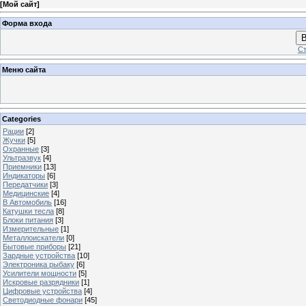
[
Мой сайт
]
Форма входа
В
Ст
Меню сайта
Categories
Рации
[2]
Жучки
[5]
Охранные
[3]
Ультразвук
[4]
Приемники
[13]
Индикаторы
[6]
Передатчики
[3]
Медицинские
[4]
В Автомобиль
[16]
Катушки тесла
[8]
Блоки питания
[3]
Измерительные
[1]
Металлоискатели
[0]
Бытовые приборы
[21]
Зардные устройства
[10]
Электроника рыбаку
[6]
Усилители мощности
[5]
Искровые разрядники
[1]
Цифровые устройства
[4]
Светодиодные фонари
[45]