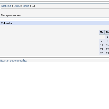
Главная
»
2016
»
Март
»
03
Материалов нет
Calendar
Пн
Вт
1
7
8
14
15
21
22
28
29
Полная версия сайта