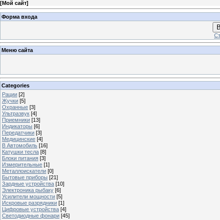
[
Мой сайт
]
Форма входа
В
Ст
Меню сайта
Categories
Рации
[2]
Жучки
[5]
Охранные
[3]
Ультразвук
[4]
Приемники
[13]
Индикаторы
[6]
Передатчики
[3]
Медицинские
[4]
В Автомобиль
[16]
Катушки тесла
[8]
Блоки питания
[3]
Измерительные
[1]
Металлоискатели
[0]
Бытовые приборы
[21]
Зардные устройства
[10]
Электроника рыбаку
[6]
Усилители мощности
[5]
Искровые разрядники
[1]
Цифровые устройства
[4]
Светодиодные фонари
[45]