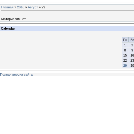
Главная
»
2016
»
Август
»
29
Материалов нет
Calendar
Пн
Вт
1
2
8
9
15
16
22
23
29
30
Полная версия сайта