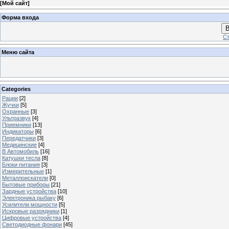
[
Мой сайт
]
Форма входа
В
Ст
Меню сайта
Categories
Рации
[2]
Жучки
[5]
Охранные
[3]
Ультразвук
[4]
Приемники
[13]
Индикаторы
[6]
Передатчики
[3]
Медицинские
[4]
В Автомобиль
[16]
Катушки тесла
[8]
Блоки питания
[3]
Измерительные
[1]
Металлоискатели
[0]
Бытовые приборы
[21]
Зардные устройства
[10]
Электроника рыбаку
[6]
Усилители мощности
[5]
Искровые разрядники
[1]
Цифровые устройства
[4]
Светодиодные фонари
[45]