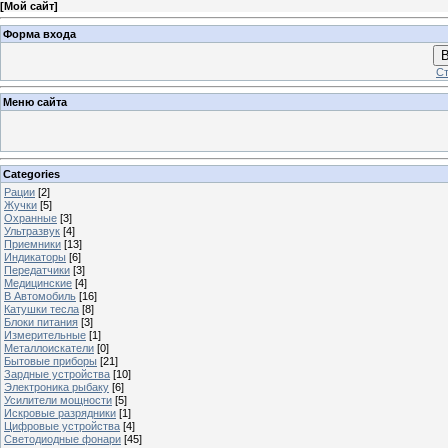
[
Мой сайт
]
Форма входа
В
Ст
Меню сайта
Categories
Рации
[2]
Жучки
[5]
Охранные
[3]
Ультразвук
[4]
Приемники
[13]
Индикаторы
[6]
Передатчики
[3]
Медицинские
[4]
В Автомобиль
[16]
Катушки тесла
[8]
Блоки питания
[3]
Измерительные
[1]
Металлоискатели
[0]
Бытовые приборы
[21]
Зардные устройства
[10]
Электроника рыбаку
[6]
Усилители мощности
[5]
Искровые разрядники
[1]
Цифровые устройства
[4]
Светодиодные фонари
[45]