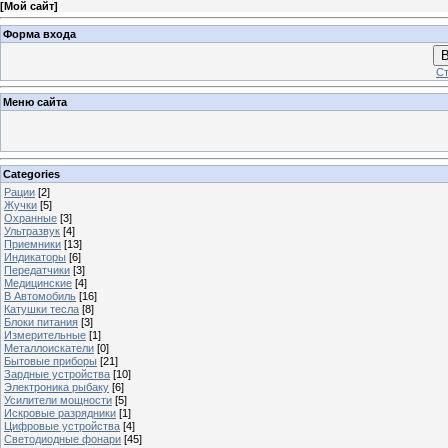
[
Мой сайт
]
Форма входа
В
Ст
Меню сайта
Categories
Рации
[2]
Жучки
[5]
Охранные
[3]
Ультразвук
[4]
Приемники
[13]
Индикаторы
[6]
Передатчики
[3]
Медицинские
[4]
В Автомобиль
[16]
Катушки тесла
[8]
Блоки питания
[3]
Измерительные
[1]
Металлоискатели
[0]
Бытовые приборы
[21]
Зардные устройства
[10]
Электроника рыбаку
[6]
Усилители мощности
[5]
Искровые разрядники
[1]
Цифровые устройства
[4]
Светодиодные фонари
[45]