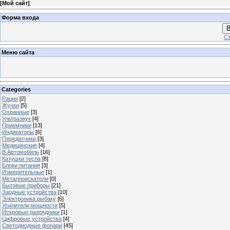
[
Мой сайт
]
Форма входа
В
Ст
Меню сайта
Categories
Рации
[2]
Жучки
[5]
Охранные
[3]
Ультразвук
[4]
Приемники
[13]
Индикаторы
[6]
Передатчики
[3]
Медицинские
[4]
В Автомобиль
[16]
Катушки тесла
[8]
Блоки питания
[3]
Измерительные
[1]
Металлоискатели
[0]
Бытовые приборы
[21]
Зардные устройства
[10]
Электроника рыбаку
[6]
Усилители мощности
[5]
Искровые разрядники
[1]
Цифровые устройства
[4]
Светодиодные фонари
[45]