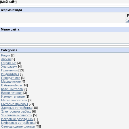
[
Мой сайт
]
Форма входа
В
Ст
Меню сайта
Categories
Рации
[2]
Жучки
[5]
Охранные
[3]
Ультразвук
[4]
Приемники
[13]
Индикаторы
[6]
Передатчики
[3]
Медицинские
[4]
В Автомобиль
[16]
Катушки тесла
[8]
Блоки питания
[3]
Измерительные
[1]
Металлоискатели
[0]
Бытовые приборы
[21]
Зардные устройства
[10]
Электроника рыбаку
[6]
Усилители мощности
[5]
Искровые разрядники
[1]
Цифровые устройства
[4]
Светодиодные фонари
[45]