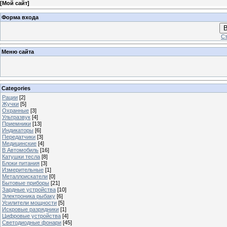
[
Мой сайт
]
Форма входа
В
Ст
Меню сайта
Categories
Рации
[2]
Жучки
[5]
Охранные
[3]
Ультразвук
[4]
Приемники
[13]
Индикаторы
[6]
Передатчики
[3]
Медицинские
[4]
В Автомобиль
[16]
Катушки тесла
[8]
Блоки питания
[3]
Измерительные
[1]
Металлоискатели
[0]
Бытовые приборы
[21]
Зардные устройства
[10]
Электроника рыбаку
[6]
Усилители мощности
[5]
Искровые разрядники
[1]
Цифровые устройства
[4]
Светодиодные фонари
[45]