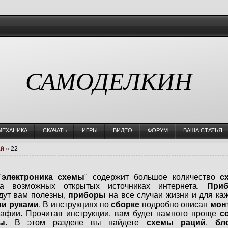
САМОДЕЛКИН
МЕХАНИКА
СКАЧАТЬ
ИГРЫ
ВИДЕО
ФОРУМ
ВАША СТАТЬЯ
й
»
22
"
электроника схемы
" содержит большое количество
с
 возможных открытых источниках интернета.
При
дут вам полезны,
приборы
на все случаи жизни и для ка
ми руками
. В инструкциях по
сборке
подробно описан
мон
рафии. Прочитав инструкции, вам будет намного проще
с
ы
. В этом разделе вы найдете
схемы раций
,
бл