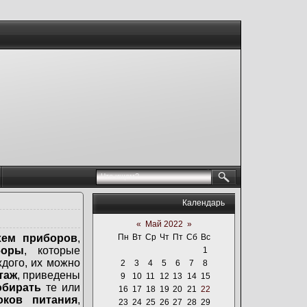
Календарь
«
Май 2022
»
хем приборов
,
Пн
Вт
Ср
Чт
Пт
Сб
Вс
боры
, которые
1
ждого, их можно
2
3
4
5
6
7
8
таж
, приведены
9
10
11
12
13
14
15
обирать
те или
16
17
18
19
20
21
22
оков питания
,
23
24
25
26
27
28
29