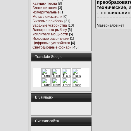
преобразова
Катушки тесла
[8]
технические
, 
Блоки питания
[3]
Измерительные
[1]
- это
паяльник
Металлоискатели
[0]
Бытовые приборы
[21]
Зардные устройства
[10]
Материалов нет
Электроника рыбаку
[6]
Усилители мощности
[5]
Искровые разрядники
[1]
Цифровые устройства
[4]
Светодиодные фонари
[45]
Translate Google
В Закладки
Счетчик сайта