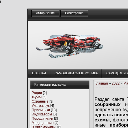
i
Авторизация
Регистрация
ГЛАВНАЯ
CАМОДЕЛКИ ЭЛЕКТРОНИКА
CАМОДЕЛКИ 
Главная
»
2022
»
Ма
Категории раздела
Рации
[2]
Жучки
[5]
Раздел сайта 
Охранные
[3]
собранных
на
Ультразвук
[4]
непременно бу
Приемники
[13]
Индикаторы
[6]
сделать свои
Передатчики
[3]
схемы
, фотог
Медицинские
[4]
иные
прибор
В Автомобиль
[16]