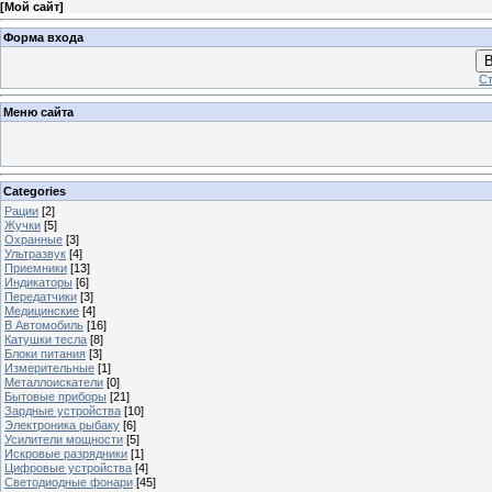
[
Мой сайт
]
Форма входа
В
Ст
Меню сайта
Categories
Рации
[2]
Жучки
[5]
Охранные
[3]
Ультразвук
[4]
Приемники
[13]
Индикаторы
[6]
Передатчики
[3]
Медицинские
[4]
В Автомобиль
[16]
Катушки тесла
[8]
Блоки питания
[3]
Измерительные
[1]
Металлоискатели
[0]
Бытовые приборы
[21]
Зардные устройства
[10]
Электроника рыбаку
[6]
Усилители мощности
[5]
Искровые разрядники
[1]
Цифровые устройства
[4]
Светодиодные фонари
[45]