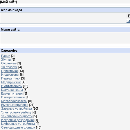
[
Мой сайт
]
Форма входа
В
Ст
Меню сайта
Categories
Рации
[2]
Жучки
[5]
Охранные
[3]
Ультразвук
[4]
Приемники
[13]
Индикаторы
[6]
Передатчики
[3]
Медицинские
[4]
В Автомобиль
[16]
Катушки тесла
[8]
Блоки питания
[3]
Измерительные
[1]
Металлоискатели
[0]
Бытовые приборы
[21]
Зардные устройства
[10]
Электроника рыбаку
[6]
Усилители мощности
[5]
Искровые разрядники
[1]
Цифровые устройства
[4]
Светодиодные фонари
[45]