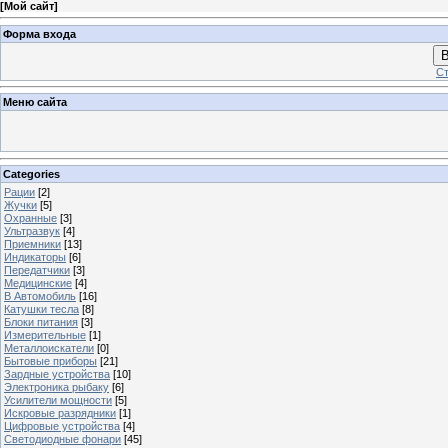
[
Мой сайт
]
Форма входа
В
Ст
Меню сайта
Categories
Рации
[2]
Жучки
[5]
Охранные
[3]
Ультразвук
[4]
Приемники
[13]
Индикаторы
[6]
Передатчики
[3]
Медицинские
[4]
В Автомобиль
[16]
Катушки тесла
[8]
Блоки питания
[3]
Измерительные
[1]
Металлоискатели
[0]
Бытовые приборы
[21]
Зардные устройства
[10]
Электроника рыбаку
[6]
Усилители мощности
[5]
Искровые разрядники
[1]
Цифровые устройства
[4]
Светодиодные фонари
[45]